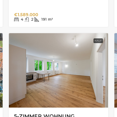
€1.589.000
4
2
191
m²
KAUF
5-ZIMMER WOHNUNG