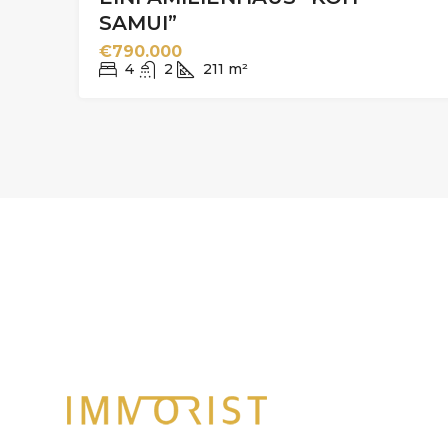
SAMUI”
€790.000
4
2
211
m²