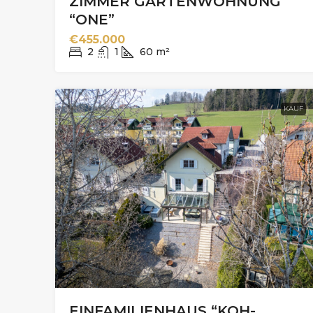
ZIMMER GARTENWOHNUNG
“ONE”
€455.000
2
1
60
m²
KAUF
EINFAMILIENHAUS “KOH-