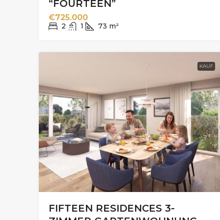
“FOURTEEN”
€725.000
2
1
73
m²
KAUF
FIFTEEN RESIDENCES 3-