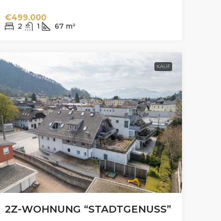
€499.000
2
1
67
m²
KAUF
2Z-WOHNUNG “STADTGENUSS”