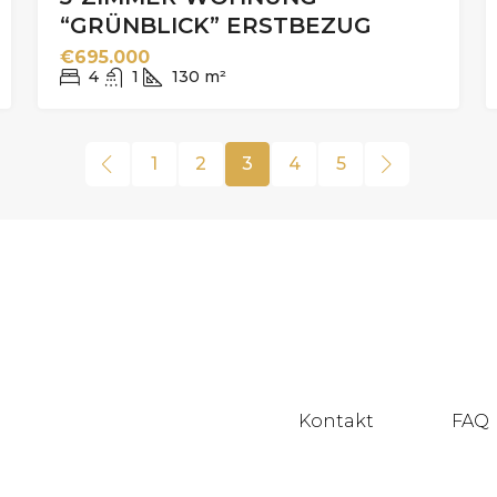
“GRÜNBLICK” ERSTBEZUG
€695.000
4
1
130
m²
1
2
3
4
5
Kontakt
FAQ