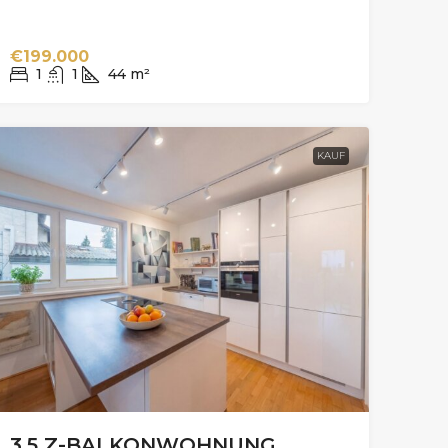
€199.000
1
1
44
m²
KAUF
3,5 Z-BALKONWOHNUNG