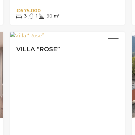
€675.000
3
1
90
m²
KAUF
VILLA “ROSE”