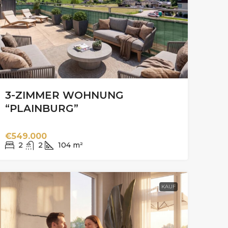
3-ZIMMER WOHNUNG
“PLAINBURG”
€549.000
2
2
104
m²
KAUF