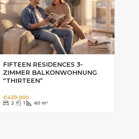
FIFTEEN RESIDENCES 3-
ZIMMER BALKONWOHNUNG
“THIRTEEN”
€439.000
2
1
60
m²