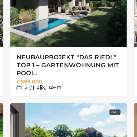
NEUBAUPROJEKT “DAS RIEDL”
TOP 1 – GARTENWOHNUNG MIT
POOL.
€899.000
3
2
124
m²
KAUF