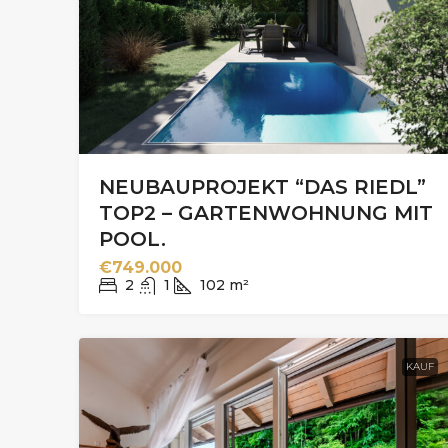
NEUBAUPROJEKT “DAS RIEDL”
TOP2 – GARTENWOHNUNG MIT
POOL.
€749.000
2
1
102
m²
KAUF