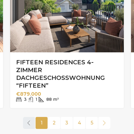
FIFTEEN RESIDENCES 4-
ZIMMER
DACHGESCHOSSWOHNUNG
“FIFTEEN”
€879.000
3
1
88
m²
1
2
3
4
5