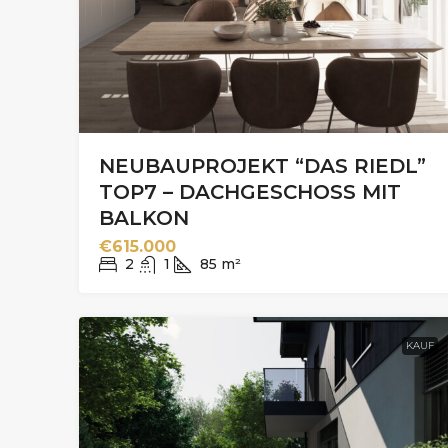
NEUBAUPROJEKT “DAS RIEDL”
TOP7 – DACHGESCHOSS MIT
BALKON
€615.000
2
1
85
m²
KAUF