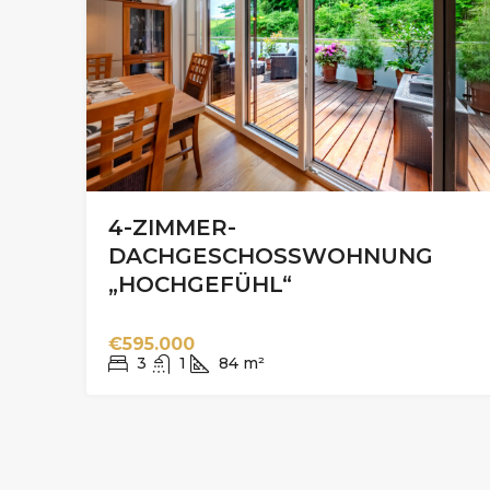
4-ZIMMER-
DACHGESCHOSSWOHNUNG
„HOCHGEFÜHL“
€595.000
3
1
84
m²