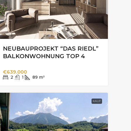
NEUBAUPROJEKT “DAS RIEDL”
BALKONWOHNUNG TOP 4
€639.000
2
1
89
m²
KAUF