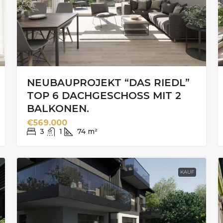
NEUBAUPROJEKT “DAS RIEDL”
TOP 6 DACHGESCHOSS MIT 2
BALKONEN.
€569.000
3
1
74
m²
KAUF