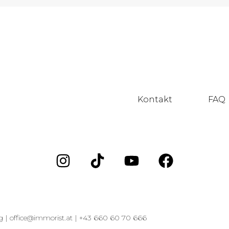
Kontakt
FAQ
g |
office@immorist.at |
+43 660 60 70 666