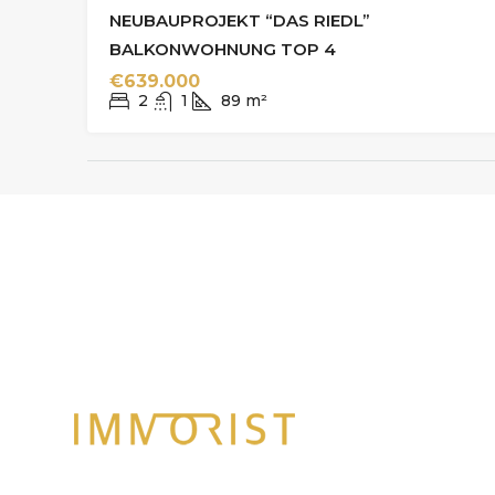
NEUBAUPROJEKT “DAS RIEDL”
BALKONWOHNUNG TOP 4
€639.000
2
1
89
m²