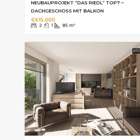
NEUBAUPROJEKT “DAS RIEDL” TOP7 –
DACHGESCHOSS MIT BALKON
€615.000
2
1
85
m²
KAU