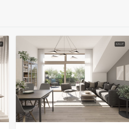
F
KAUF