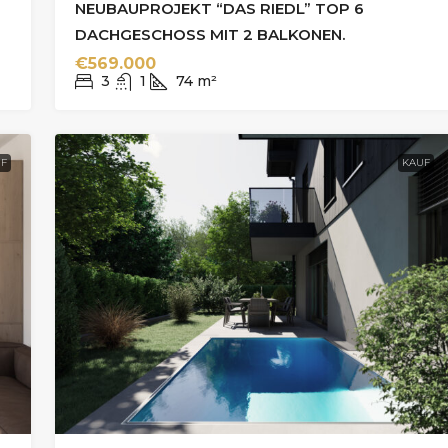
NEUBAUPROJEKT “DAS RIEDL” TOP 6
DACHGESCHOSS MIT 2 BALKONEN.
€569.000
3
1
74
m²
F
KAUF