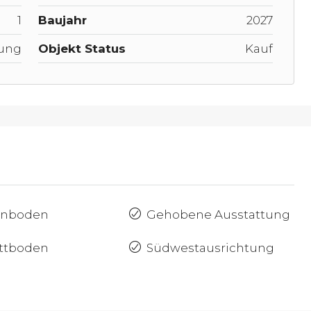
1
Baujahr
2027
ung
Objekt Status
Kauf
enboden
Gehobene Ausstattung
ttboden
Südwestausrichtung