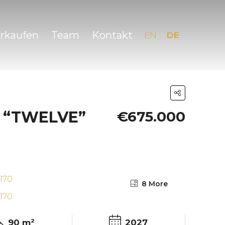
erkaufen
Team
Kontakt
EN
DE
 “TWELVE”
€675.000
8 More
90 m²
2027