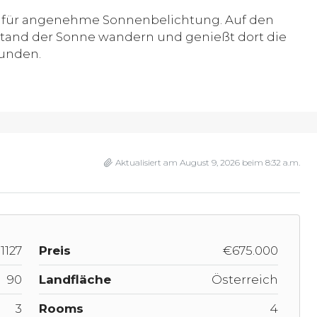
 für angenehme Sonnenbelichtung. Auf den
and der Sonne wandern und genießt dort die
unden.
Aktualisiert am August 9, 2026 beim 8:32 a.m.
1127
Preis
€675.000
90
Landfläche
Österreich
3
Rooms
4