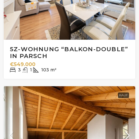
5Z-WOHNUNG “BALKON-DOUBLE”
IN PARSCH
€549.000
3
1
103
m²
KAUF