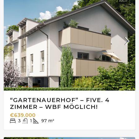
KAUF
“GARTENAUERHOF” – FIVE. 4
ZIMMER – WBF MÖGLICH!
€639.000
3
1
97
m²