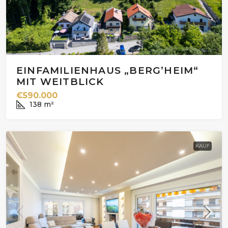
EINFAMILIENHAUS „BERG’HEIM“
MIT WEITBLICK
€590.000
138
m²
KAUF