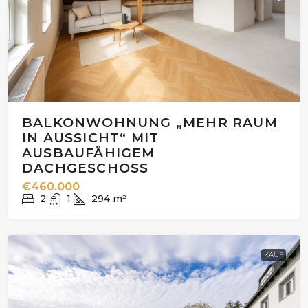
BALKONWOHNUNG „MEHR RAUM
IN AUSSICHT“ MIT
AUSBAUFÄHIGEM
DACHGESCHOSS
€460.000
2
1
294
m²
KAUF