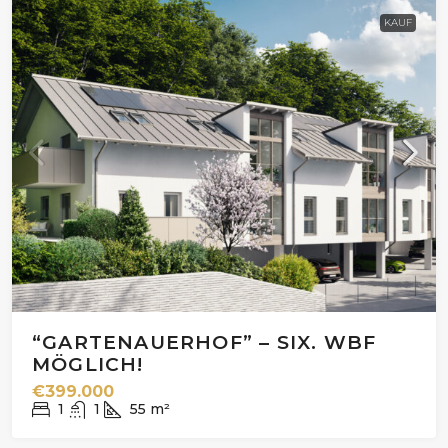
KAUF
“GARTENAUERHOF” – SIX. WBF
MÖGLICH!
€399.000
1
1
55
m²