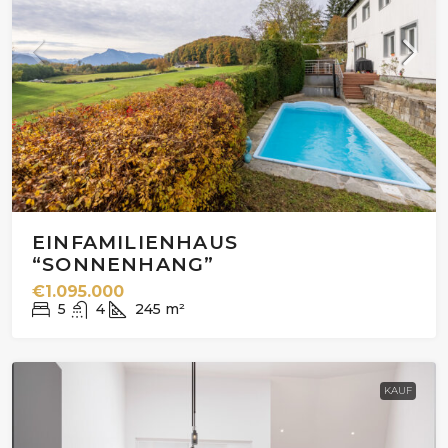
EINFAMILIENHAUS
“SONNENHANG”
€1.095.000
5
4
245
m²
KAUF