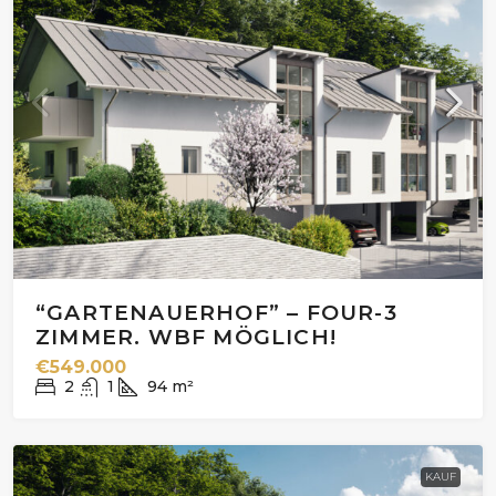
“GARTENAUERHOF” – FOUR-3
ZIMMER. WBF MÖGLICH!
€549.000
2
1
94
m²
KAUF