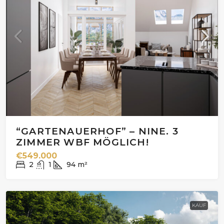
“GARTENAUERHOF” – NINE. 3
ZIMMER WBF MÖGLICH!
€549.000
2
1
94
m²
KAUF