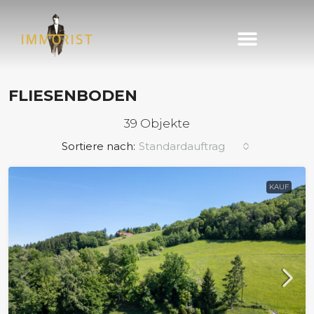
Immobilie finden
Immobilie verkaufen
FLIESENBODEN
39 Objekte
Sortiere nach:
Standardauftrag
KAUF