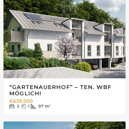
“GARTENAUERHOF” – TEN. WBF
MÖGLICH!
€639.000
3
1
97
m²