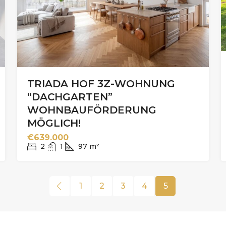
TRIADA HOF 3Z-WOHNUNG
“DACHGARTEN”
WOHNBAUFÖRDERUNG
MÖGLICH!
€639.000
2
1
97
m²
1
2
3
4
5