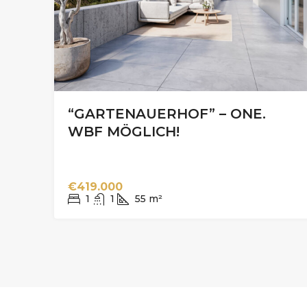
“GARTENAUERHOF” – ONE.
WBF MÖGLICH!
€419.000
1
1
55
m²