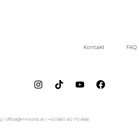
Kontakt
FAQ
g |
office@immorist.at |
+43 660 60 70 666