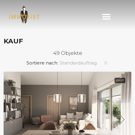
Immobilie finden
Immobilie verkaufen
KAUF
49 Objekte
Sortiere nach:
Standardauftrag
KAUF