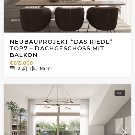
NEUBAUPROJEKT “DAS RIEDL”
TOP7 – DACHGESCHOSS MIT
BALKON
€615.000
2
1
85
m²
KAUF