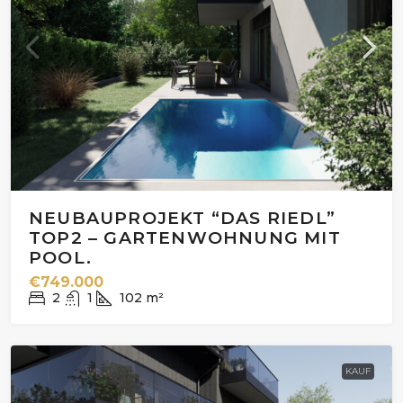
NEUBAUPROJEKT “DAS RIEDL”
TOP2 – GARTENWOHNUNG MIT
POOL.
€749.000
2
1
102
m²
KAUF