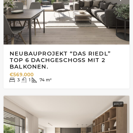
NEUBAUPROJEKT “DAS RIEDL”
TOP 6 DACHGESCHOSS MIT 2
BALKONEN.
€569.000
3
1
74
m²
KAUF