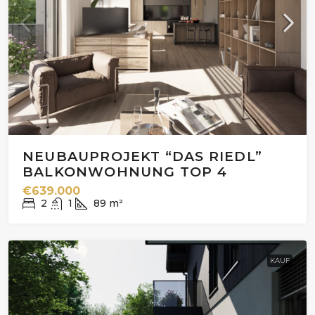
NEUBAUPROJEKT “DAS RIEDL”
BALKONWOHNUNG TOP 4
€639.000
2
1
89
m²
KAUF