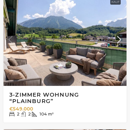
KAUF
3-ZIMMER WOHNUNG
“PLAINBURG”
€549.000
2
2
104
m²