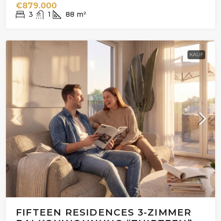
€879.000
3
1
88
m²
KAUF
FIFTEEN RESIDENCES 3-ZIMMER