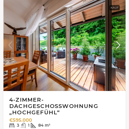
KAUF
4-ZIMMER-
DACHGESCHOSSWOHNUNG
„HOCHGEFÜHL“
€595.000
3
1
84
m²