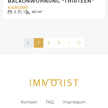
BALKONWOHNUNG “THIRTEEN”
€439.000
2
1
60
m²
1
2
3
Kontakt
FAQ
Impressum