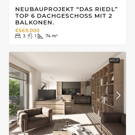
NEUBAUPROJEKT “DAS RIEDL”
TOP 6 DACHGESCHOSS MIT 2
BALKONEN.
€569.000
3
1
74
m²
KAUF