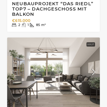
NEUBAUPROJEKT “DAS RIEDL”
TOP7 – DACHGESCHOSS MIT
BALKON
€615.000
2
1
85
m²
KAUF