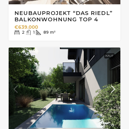
NEUBAUPROJEKT “DAS RIEDL”
BALKONWOHNUNG TOP 4
€639.000
2
1
89
m²
KAUF