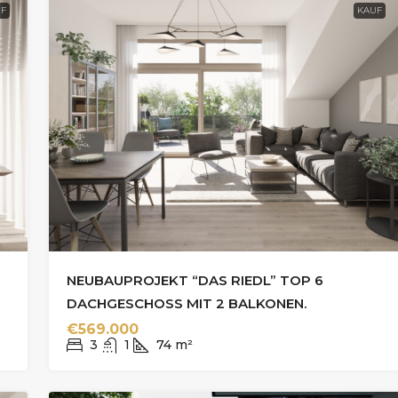
F
KAUF
NEUBAUPROJEKT “DAS RIEDL” TOP 6
DACHGESCHOSS MIT 2 BALKONEN.
€569.000
3
1
74
m²