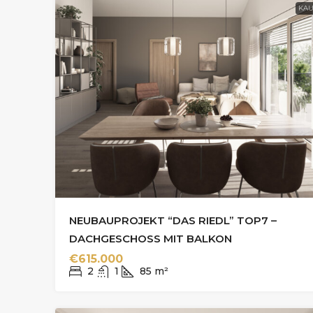
KAU
NEUBAUPROJEKT “DAS RIEDL” TOP7 –
DACHGESCHOSS MIT BALKON
€615.000
2
1
85
m²