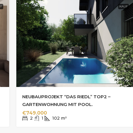
F
KAUF
NEUBAUPROJEKT “DAS RIEDL” TOP2 –
GARTENWOHNUNG MIT POOL.
€749.000
2
1
102
m²