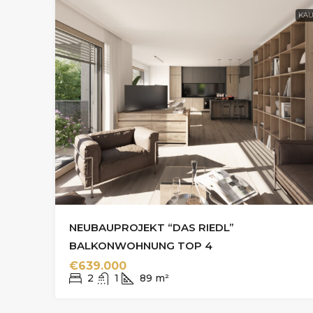
KAU
NEUBAUPROJEKT “DAS RIEDL”
BALKONWOHNUNG TOP 4
€639.000
2
1
89
m²