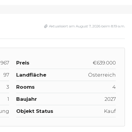
Aktualisiert am August 7, 2026 beim 8:19 a.m.
967
Preis
€639.000
97
Landfläche
Österreich
3
Rooms
4
1
Baujahr
2027
ung
Objekt Status
Kauf