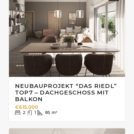
NEUBAUPROJEKT “DAS RIEDL”
TOP7 – DACHGESCHOSS MIT
BALKON
€615.000
2
1
85
m²