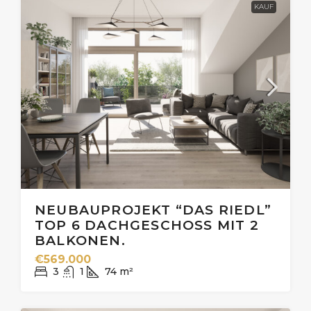
KAUF
NEUBAUPROJEKT “DAS RIEDL”
TOP 6 DACHGESCHOSS MIT 2
BALKONEN.
€569.000
3
1
74
m²