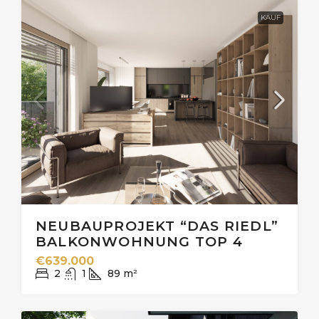
KAUF
NEUBAUPROJEKT “DAS RIEDL”
BALKONWOHNUNG TOP 4
€639.000
2
1
89
m²