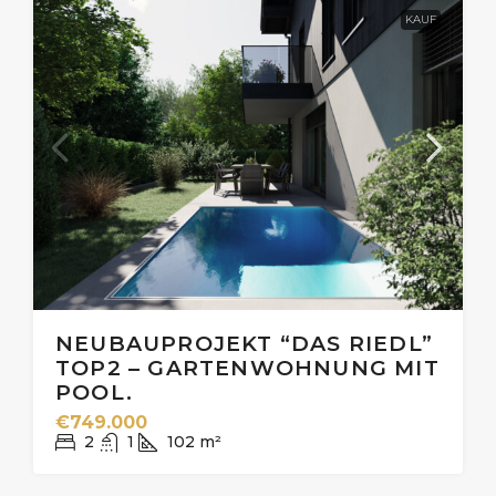
KAUF
NEUBAUPROJEKT “DAS RIEDL”
TOP2 – GARTENWOHNUNG MIT
POOL.
€749.000
2
1
102
m²