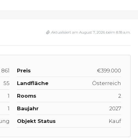
Aktualisiert am August 7, 2026 beim 8:18 a.m.
861
Preis
€399.000
55
Landfläche
Österreich
1
Rooms
2
1
Baujahr
2027
ung
Objekt Status
Kauf