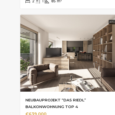
2
1
85
m²
KAU
NEUBAUPROJEKT “DAS RIEDL”
BALKONWOHNUNG TOP 4
€639.000