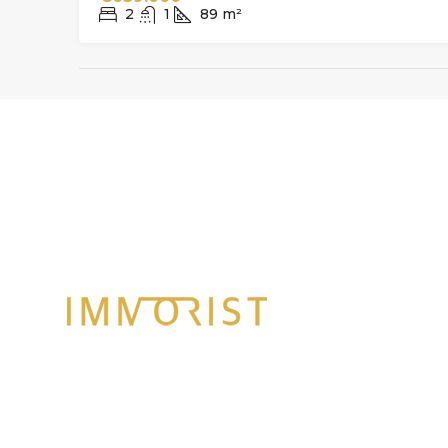
2
1
89
m²