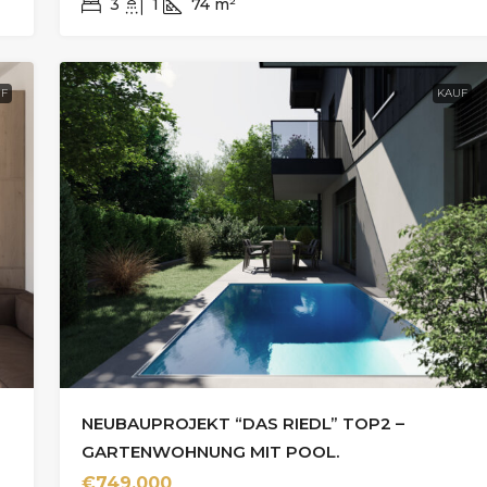
3
1
74
m²
F
KAUF
NEUBAUPROJEKT “DAS RIEDL” TOP2 –
GARTENWOHNUNG MIT POOL.
€749.000