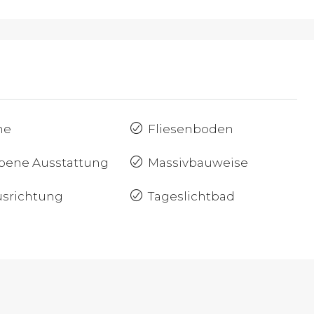
he
Fliesenboden
bene Ausstattung
Massivbauweise
srichtung
Tageslichtbad