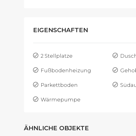
EIGENSCHAFTEN
2 Stellplatze
Dusc
Fußbodenheizung
Geho
Parkettboden
Südau
Wärmepumpe
ÄHNLICHE OBJEKTE