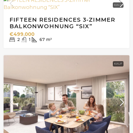
KAUF
FIFTEEN RESIDENCES 3-ZIMMER
BALKONWOHNUNG “SIX”
€499.000
2
1
67
m²
KAUF