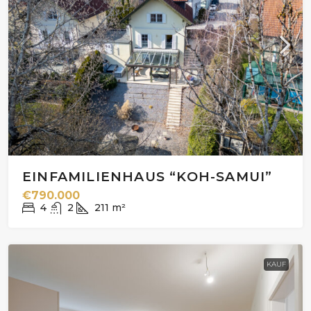
EINFAMILIENHAUS “KOH-SAMUI”
€790.000
4
2
211
m²
KAUF