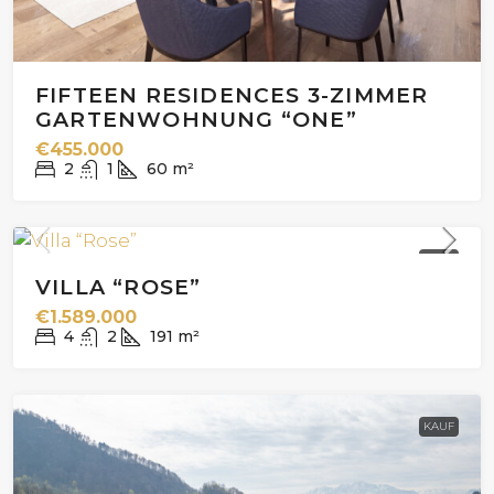
FIFTEEN RESIDENCES 3-ZIMMER
GARTENWOHNUNG “ONE”
€455.000
2
1
60
m²
KAUF
VILLA “ROSE”
€1.589.000
4
2
191
m²
KAUF