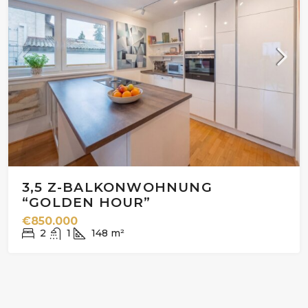
3,5 Z-BALKONWOHNUNG
“GOLDEN HOUR”
€850.000
2
1
148
m²