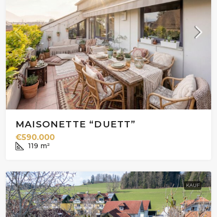
MAISONETTE “DUETT”
€590.000
119
m²
KAUF