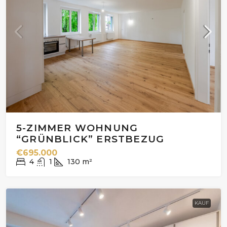
5-ZIMMER WOHNUNG
“GRÜNBLICK” ERSTBEZUG
€695.000
4
1
130
m²
KAUF