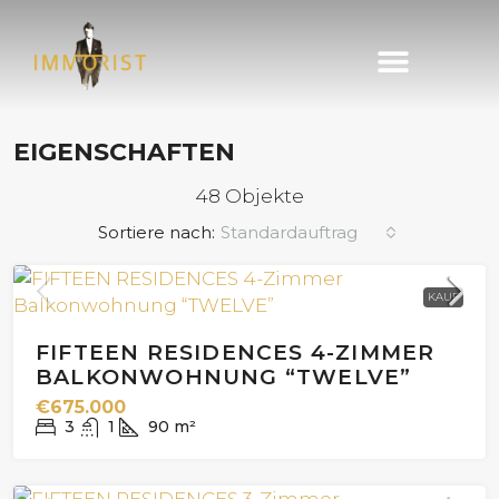
Immobilie finden
Immobilie verkaufen
EIGENSCHAFTEN
48 Objekte
Sortiere nach:
Standardauftrag
KAUF
FIFTEEN RESIDENCES 4-ZIMMER
BALKONWOHNUNG “TWELVE”
€675.000
3
1
90
m²