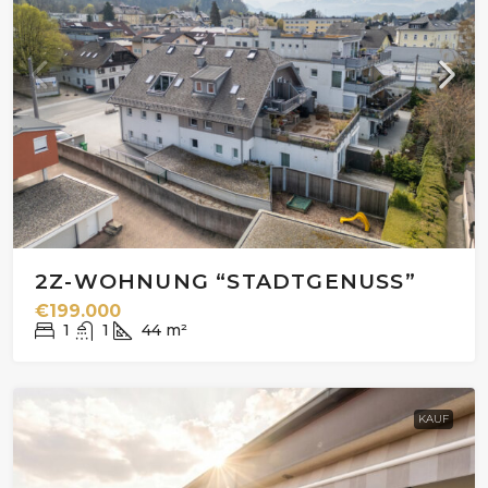
2Z-WOHNUNG “STADTGENUSS”
€199.000
1
1
44
m²
KAUF