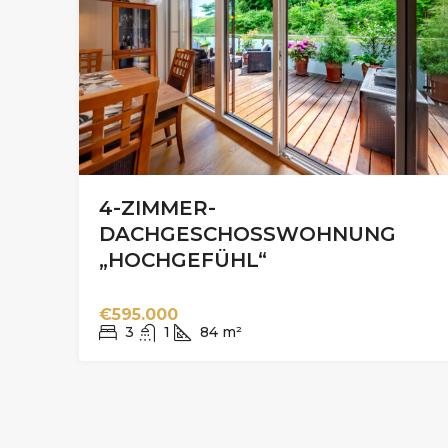
4-ZIMMER-
DACHGESCHOSSWOHNUNG
„HOCHGEFÜHL“
€595.000
3
1
84
m²