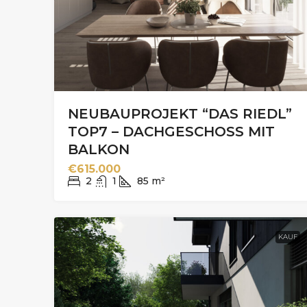
NEUBAUPROJEKT “DAS RIEDL”
TOP7 – DACHGESCHOSS MIT
BALKON
€615.000
2
1
85
m²
KAUF