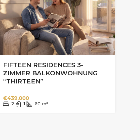
FIFTEEN RESIDENCES 3-
ZIMMER BALKONWOHNUNG
“THIRTEEN”
€439.000
2
1
60
m²