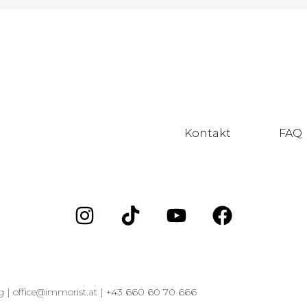
Kontakt
FAQ
g |
office@immorist.at |
+43 660 60 70 666