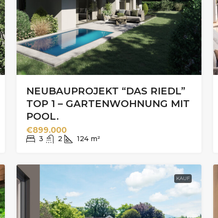
NEUBAUPROJEKT “DAS RIEDL”
TOP 1 – GARTENWOHNUNG MIT
POOL.
€899.000
3
2
124
m²
KAUF