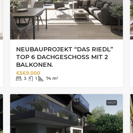
NEUBAUPROJEKT “DAS RIEDL”
TOP 6 DACHGESCHOSS MIT 2
BALKONEN.
€569.000
3
1
74
m²
KAUF