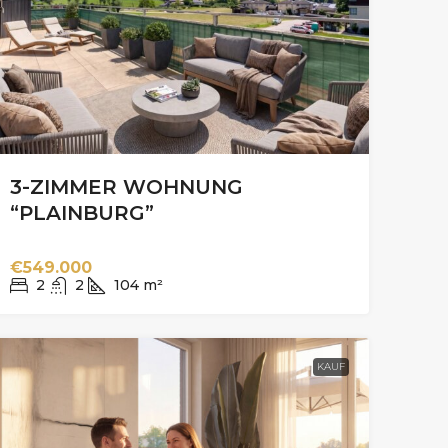
3-ZIMMER WOHNUNG
“PLAINBURG”
€549.000
2
2
104
m²
KAUF