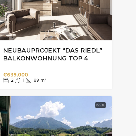
NEUBAUPROJEKT “DAS RIEDL”
BALKONWOHNUNG TOP 4
€639.000
2
1
89
m²
KAUF