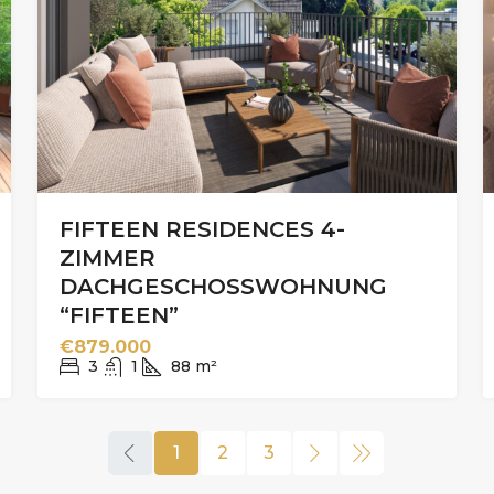
FIFTEEN RESIDENCES 4-
ZIMMER
DACHGESCHOSSWOHNUNG
“FIFTEEN”
€879.000
3
1
88
m²
1
2
3