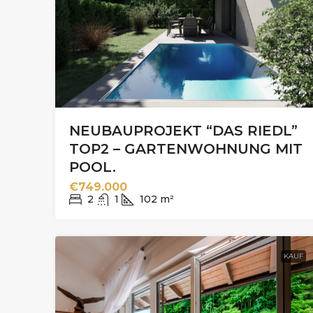
NEUBAUPROJEKT “DAS RIEDL”
TOP2 – GARTENWOHNUNG MIT
POOL.
€749.000
2
1
102
m²
KAUF