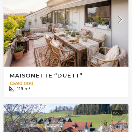
MAISONETTE “DUETT”
€590.000
119
m²
KAUF