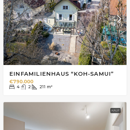
EINFAMILIENHAUS “KOH-SAMUI”
€790.000
4
2
211
m²
KAUF