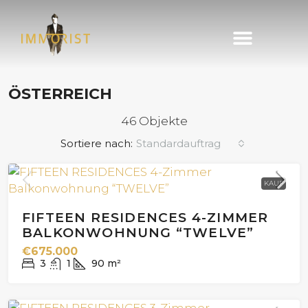
Immobilie finden
Immobilie verkaufen
ÖSTERREICH
46 Objekte
Sortiere nach:
Standardauftrag
KAUF
FIFTEEN RESIDENCES 4-ZIMMER
BALKONWOHNUNG “TWELVE”
€675.000
3
1
90
m²