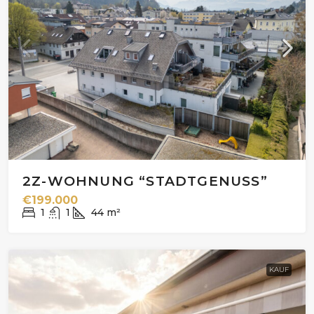
2Z-WOHNUNG “STADTGENUSS”
€199.000
1
1
44
m²
KAUF