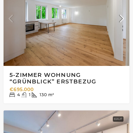
5-ZIMMER WOHNUNG
“GRÜNBLICK” ERSTBEZUG
€695.000
4
1
130
m²
KAUF