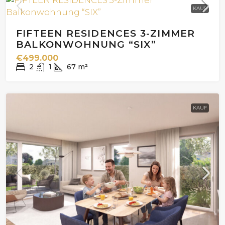
KAUF
FIFTEEN RESIDENCES 3-ZIMMER
BALKONWOHNUNG “SIX”
€499.000
2
1
67
m²
KAUF