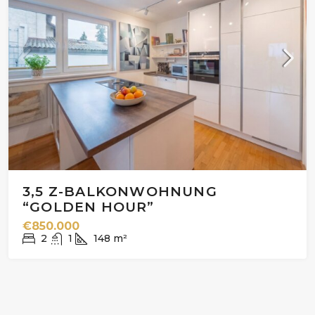
3,5 Z-BALKONWOHNUNG
“GOLDEN HOUR”
€850.000
2
1
148
m²