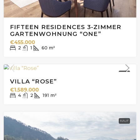
FIFTEEN RESIDENCES 3-ZIMMER
GARTENWOHNUNG “ONE”
€455.000
2
1
60
m²
KAUF
VILLA “ROSE”
€1.589.000
4
2
191
m²
KAUF