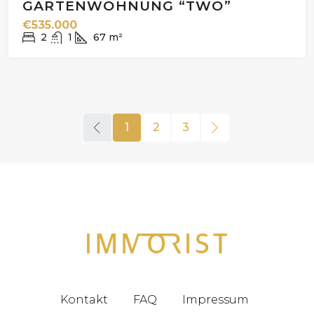
GARTENWOHNUNG “TWO”
€535.000
2
1
67
m²
1
2
3
Kontakt
FAQ
Impressum