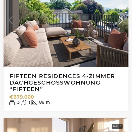
FIFTEEN RESIDENCES 4-ZIMMER
DACHGESCHOSSWOHNUNG
“FIFTEEN”
€879.000
3
1
88
m²
KAUF