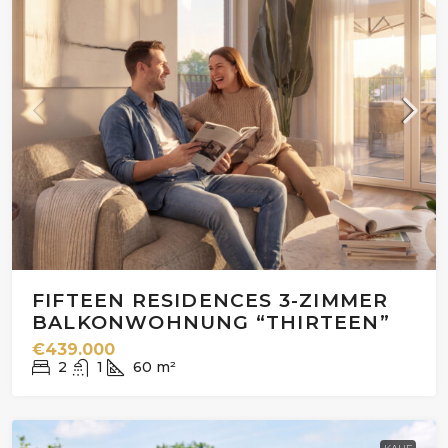
FIFTEEN RESIDENCES 3-ZIMMER
BALKONWOHNUNG “THIRTEEN”
€439.000
2
1
60
m²