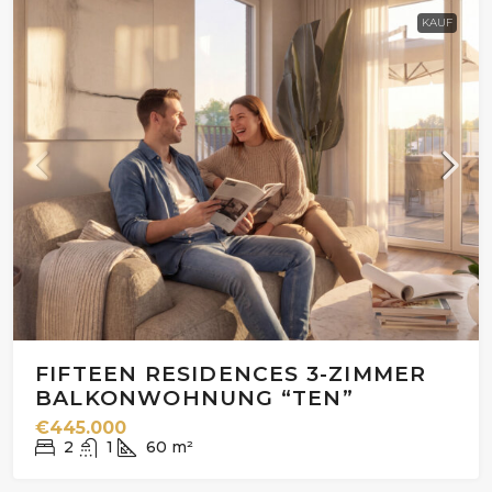
KAUF
FIFTEEN RESIDENCES 3-ZIMMER
BALKONWOHNUNG “TEN”
€445.000
2
1
60
m²