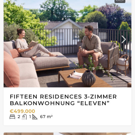
KAUF
FIFTEEN RESIDENCES 3-ZIMMER
BALKONWOHNUNG “ELEVEN”
€499.000
2
1
67
m²