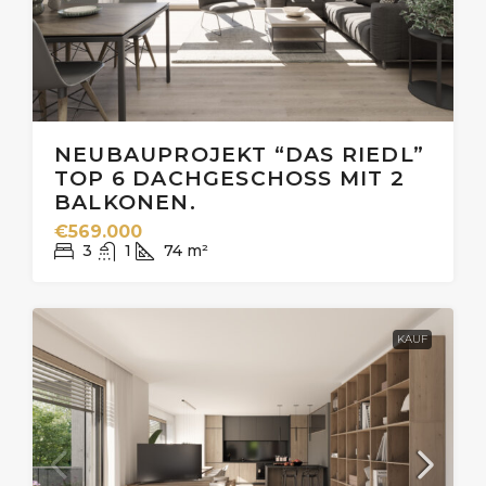
NEUBAUPROJEKT “DAS RIEDL”
TOP 6 DACHGESCHOSS MIT 2
BALKONEN.
€569.000
3
1
74
m²
KAUF