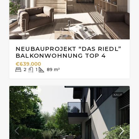
NEUBAUPROJEKT “DAS RIEDL”
BALKONWOHNUNG TOP 4
€639.000
2
1
89
m²
KAUF