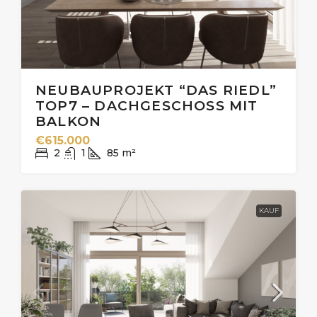
NEUBAUPROJEKT “DAS RIEDL”
TOP7 – DACHGESCHOSS MIT
BALKON
€615.000
2
1
85
m²
KAUF