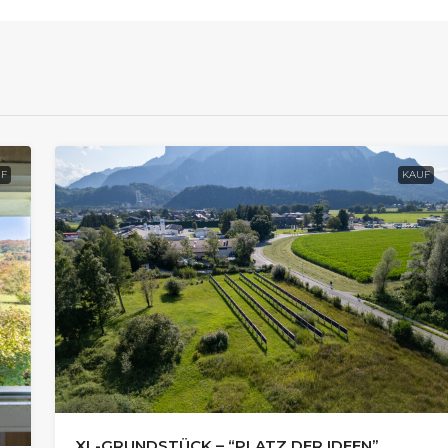
F
KAUF
XL-GRUNDSTÜCK – “PLATZ DER IDEEN”