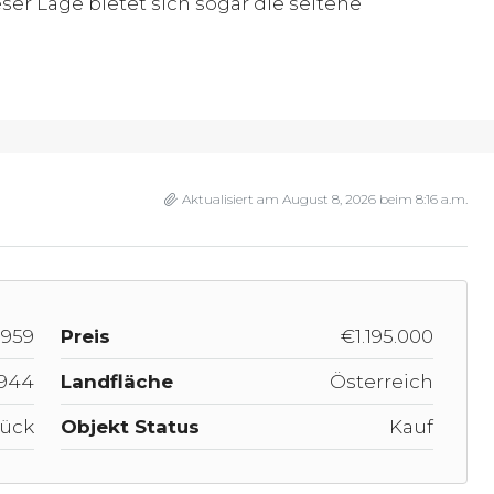
ser Lage bietet sich sogar die seltene
Aktualisiert am August 8, 2026 beim 8:16 a.m.
959
Preis
€1.195.000
944
Landfläche
Österreich
ück
Objekt Status
Kauf