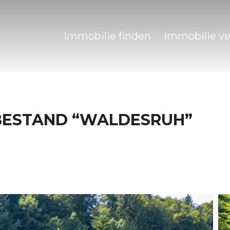
Immobilie finden
Immobilie v
BESTAND “WALDESRUH”