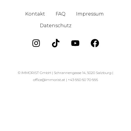
Kontakt
FAQ
Impressum
Datenschutz
Blog
© IMMORIST GmbH |
Schrannengasse 14, 5020 Salzburg |
office@immorist.at |
+43 660 60 70 666