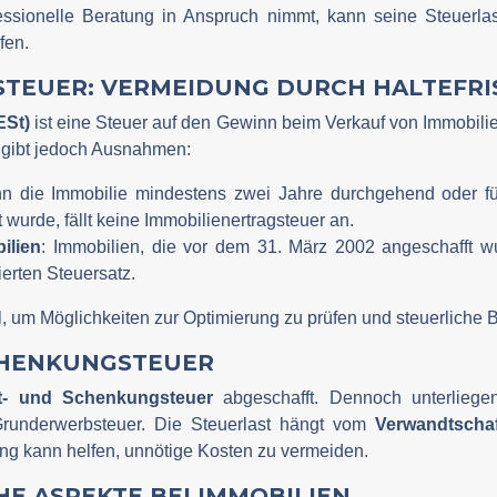
essionelle Beratung in Anspruch nimmt, kann seine Steuerlas
fen.
STEUER: VERMEIDUNG DURCH HALTEFRI
ESt)
ist eine Steuer auf den Gewinn beim Verkauf von Immobilie
gibt jedoch Ausnahmen:
n die Immobilie mindestens zwei Jahre durchgehend oder fün
wurde, fällt keine Immobilienertragsteuer an.
ilien
: Immobilien, die vor dem 31. März 2002 angeschafft w
erten Steuersatz.
ll, um Möglichkeiten zur Optimierung zu prüfen und steuerliche
SCHENKUNGSTEUER
t- und Schenkungsteuer
abgeschafft. Dennoch unterliegen
Grunderwerbsteuer. Die Steuerlast hängt vom
Verwandtscha
ung kann helfen, unnötige Kosten zu vermeiden.
HE ASPEKTE BEI IMMOBILIEN