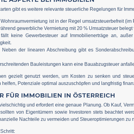
rten gibt es weitere relevante steuerliche Regelungen für Immo
: Wohnraumvermietung ist in der Regel umsatzsteuerbefreit (im
während gewerbliche Vermietung mit 20 % Umsatzsteuer belegt 
h fällt keine Gewerbesteuer auf Immobilienerträge an, auße
gkeit.
: Neben der linearen Abschreibung gibt es Sonderabschreib
erschreitenden Bauleistungen kann eine Bauabzugsteuer anfall
en gezielt genutzt werden, um Kosten zu senken und steuer
 helfen, Potenziale optimal auszuschöpfen und langfristig finanz
R FÜR IMMOBILIEN IN ÖSTERREICH
vielschichtig und erfordert eine genaue Planung. Ob Kauf, Ver
 sollten von Eigentümern sowie Investoren stets beachtet werd
inanzielle Nachteile zu vermeiden und Steueroptimierungen zu 
Schritt: