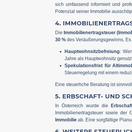
sich umfassend informiert und prof
Potenzial seiner Immobilie ausschöp
4. IMMOBILIENERTRAG
Die
Immobilienertragsteuer (Immo
30 %
des Veräußerungsgewinns. Es 
Hauptwohnsitzbefreiung
: Wen
Jahre als Hauptwohnsitz genutzt 
Spekulationsfrist für Altimmob
Steuerregelung mit einem reduzi
Eine steuerliche Beratung ist sinnvo
5. ERBSCHAFT- UND 
In Österreich wurde die
Erbschaf
Immobilienertragsteuer sowie der 
Immobilie
ab. Eine sorgfältige Plan
6. WEITERE STEUERLIC