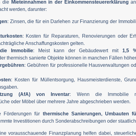
s die
Mieteinnahmen in der Einkommensteuererklärung
an
cht werden, darunter:
gen
: Zinsen, die für ein Darlehen zur Finanzierung der Immobi
turkosten
: Kosten für Reparaturen, Renovierungen oder Er
nachträgliche Anschaffungskosten gelten.
die Immobilie
: Meist kann der Gebäudewert mit
1,5 %
r thermisch sanierte Objekte können in manchen Fällen höher
ergebühren
: Gebühren für professionelle Hausverwaltungen od
osten
: Kosten für Müllentsorgung, Hausmeisterdienste, Gru
usgaben.
tzung (AfA) von Inventar
: Wenn die Immobilie mö
üche oder Möbel über mehrere Jahre abgeschrieben werden.
he Förderungen für
thermische Sanierungen, Umbauten für 
immte Investitionen durch Sonderabschreibungen oder staatlic
eine vorausschauende Finanzplanung helfen dabei, steuerlich