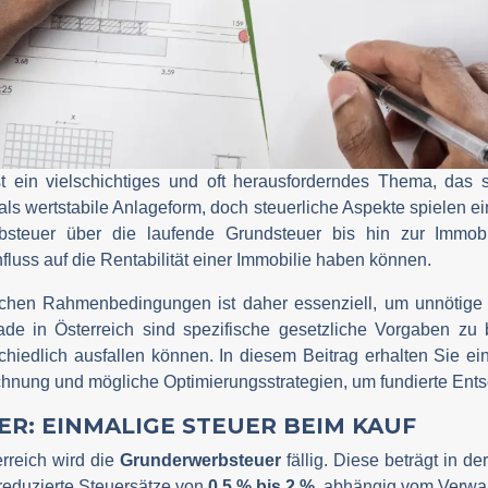
t ein vielschichtiges und oft herausforderndes Thema, das 
n als wertstabile Anlageform, doch steuerliche Aspekte spielen e
steuer über die laufende Grundsteuer bis hin zur Immobili
luss auf die Rentabilität einer Immobilie haben können.
rlichen Rahmenbedingungen ist daher essenziell, um unnötig
rade in Österreich sind spezifische gesetzliche Vorgaben z
chiedlich ausfallen können. In diesem Beitrag erhalten Sie e
chnung und mögliche Optimierungsstrategien, um fundierte Ents
R: EINMALIGE STEUER BEIM KAUF
rreich wird die
Grunderwerbsteuer
fällig. Diese beträgt in d
 reduzierte Steuersätze von
0,5 % bis 2 %
, abhängig vom Verwa