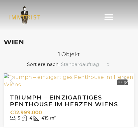
Immobilie finden
Immobilie verkaufen
WIEN
1 Objekt
Sortiere nach:
Standardauftrag
KAUF
TRIUMPH – EINZIGARTIGES
PENTHOUSE IM HERZEN WIENS
€12.999.000
5
4
415
m²