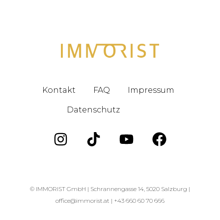
Kontakt
FAQ
Impressum
Datenschutz
Blog
© IMMORIST GmbH |
Schrannengasse 14, 5020 Salzburg |
office@immorist.at |
+43 660 60 70 666