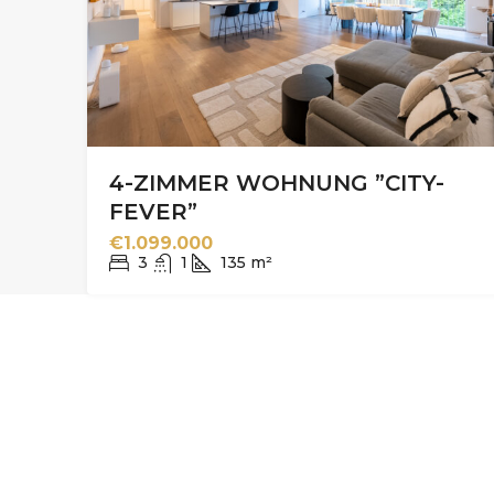
4-ZIMMER WOHNUNG ”CITY-
FEVER”
€1.099.000
3
1
135
m²