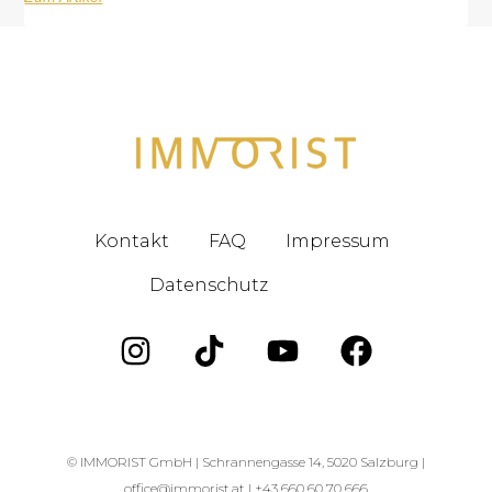
Kontakt
FAQ
Impressum
Datenschutz
Blog
© IMMORIST GmbH |
Schrannengasse 14, 5020 Salzburg |
office@immorist.at |
+43 660 60 70 666