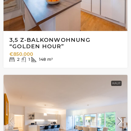
3,5 Z-BALKONWOHNUNG
“GOLDEN HOUR”
€850.000
2
1
148
m²
KAUF