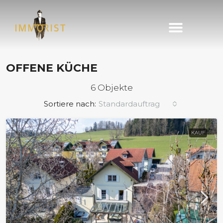
Immobilie finden
Immobilie verkaufen
OFFENE KÜCHE
6 Objekte
Sortiere nach:
Standardauftrag
KAUF