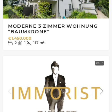
MODERNE 3 ZIMMER WOHNUNG
”BAUMKRONE”
€1.450.000
2
1
117
m²
KAUF