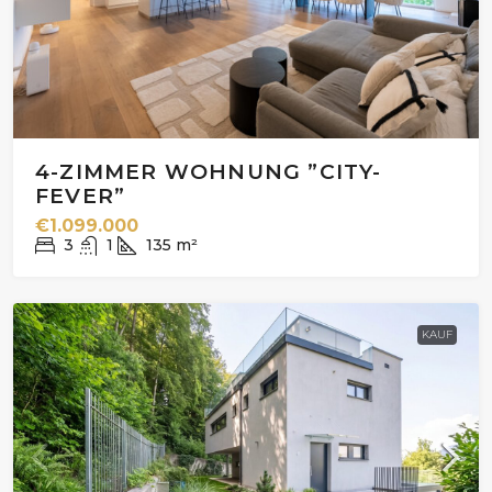
4-ZIMMER WOHNUNG ”CITY-
FEVER”
€1.099.000
3
1
135
m²
KAUF