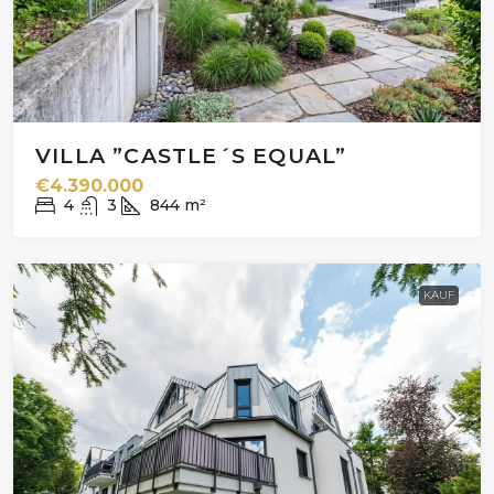
VILLA ”CASTLE´S EQUAL”
€4.390.000
4
3
844
m²
KAUF