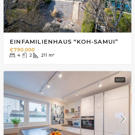
EINFAMILIENHAUS “KOH-SAMUI”
€790.000
4
2
211
m²
KAUF