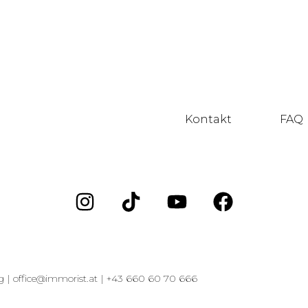
Kontakt
FAQ
g |
office@immorist.at |
+43 660 60 70 666